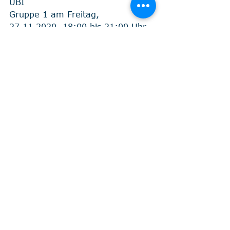
UBI
Gruppe 1 am Freitag,    
27.11.2020, 18:00 bis 21:00 Uhr
Gruppe 2 am Samstag, 
28.11.2020, 09:00 bis 12:00 Uhr
Gruppe 3 am Samstag, 
28.11.2020, 13:00 bis 16:00 Uhr
Gruppe 4 am Sonntag, 
29.11.2020, 09:00 bis 12:00 Uhr
Die maximale Teilnehmerzahl ist 
16.
 Termine sind bindend, es 
werden keine weiteren Termine 
angeboten, wenn eine Teilnahme 
an einzelnen Terminen nicht 
möglich ist!
Kommentare