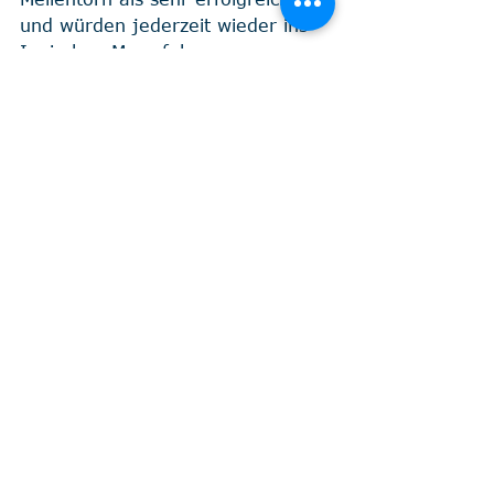
und würden jederzeit wieder ins 
Ionischen Meer fahren.
Wir wünschen unseren SKS 
Teilnehmern viel Erfolg bei ihrer 
Praxis Prüfung auf der LeYa im 
Mai und Oktober.
Immer eine Handbreit Wasser 
unterm Kiel...
Manni Breitenbach
Törn
YCBL
Meilentörn
SKS
News
Ausbildung
Kommentare