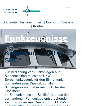
Startseite
|
Termine
|
Intern
|
Buchung
|
Service
|
Kontakt
Funkzeugnisse
Kombikurs „
UBI &
SRC
“
Zur Bedienung von Funkanlagen auf
Binnenschiffen muss das UKW-
Sprechfunkzeugnis für den Binnenfunk
vorhanden sein. Dies gilt auf allen
Binnengewässern aber auch z.B. für das
Ijsselmeer.
Im Seefunk muss der Schiffsführer das der
vorhandenen Funkanlage entsprechende
Zeugnis vorweisen. Dies ist für mit UKW-