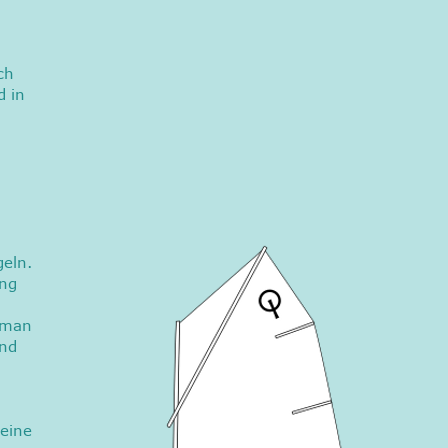
ch
d in
geln.
ung
s man
und
 eine