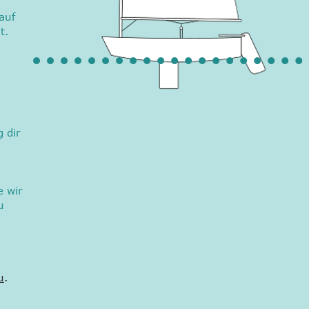
auf
t.
 dir
e wir
u
u
.