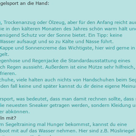
egelsport an die Hand:
, Trockenanzug oder Ölzeug, aber für den Anfang reicht au
die in den kälteren Monaten des Jahres schön warm hält un
ügend Schutz vor der Sonne bietet. Ein Tipp: keine
Wasser aufsaugt und so zu Kälte und Nässe führt.
Kappe und Sonnencreme das Wichtigste, hier wird gerne in
elt.
egenhose und Regenjacke die Standardausstattung eines
ch Regen aussieht. Außerdem ist eine Mütze sehr hilfreich,
frieren.
schuhe, viele halten auch nichts von Handschuhen beim Se
den fall keine und später kannst du dir deine eigene Mein
rsport, was bedeutet, dass man damit rechnen sollte, das
 die neuesten Sneaker getragen werden, sondern Kleidung 
ser abkönnen.
ln mit?
eim Segeltraining mal Hunger bekommst, kannst du eine
boot mit auf das Wasser nehmen. Hier sind z.B. Müsliriegel