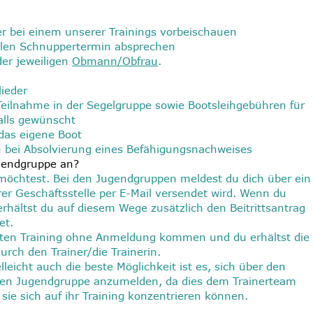
er bei einem unserer Trainings vorbeischauen
ellen Schnuppertermin absprechen
der jeweiligen
Obmann/Obfrau
.
lieder
Teilnahme in der Segelgruppe sowie Bootsleihgebühren für
alls gewünscht
 das eigene Boot
 bei Absolvierung eines Befähigungsnachweises
ugendgruppe an?
möchtest. Bei den Jugendgruppen meldest du dich über ein
er Geschäftsstelle per E-Mail versendet wird. Wenn du
 erhältst du auf diesem Wege zusätzlich den Beitrittsantrag
et.
sten Training ohne Anmeldung kommen und du erhältst die
rch den Trainer/die Trainerin.
lleicht auch die beste Möglichkeit ist es, sich über den
gen Jugendgruppe anzumelden, da dies dem Trainerteam
 sie sich auf ihr Training konzentrieren können.