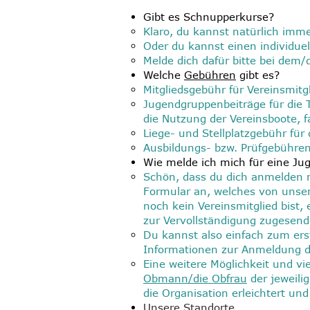
Gibt es Schnupperkurse?
Klaro, du kannst natürlich imm
Oder du kannst einen individu
Melde dich dafür bitte bei dem/
Welche
Gebühren
gibt es?
Mitgliedsgebühr für Vereinsmitg
Jugendgruppenbeiträge
für die 
die Nutzung der Vereinsboote, f
Liege- und Stellplatzgebühr für
Ausbildungs- bzw. Prüfgebühren
Wie melde ich mich für eine J
Schön, dass du dich anmelden 
Formular an, welches von unser
noch kein Vereinsmitglied bist,
zur Vervollständigung zugesend
Du kannst also einfach zum er
Informationen zur Anmeldung du
Eine weitere Möglichkeit und vie
Obmann/die Obfrau
der jeweili
die Organisation erleichtert und
Unsere
Standorte