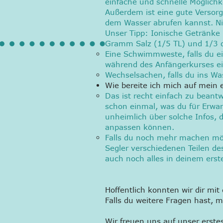
einfache und schnelle Möglichk
Außerdem ist eine gute Versorg
dem Wasser abrufen kannst. N
Unser Tipp: Ionische Getränke 
Gramm Salz (1/5 TL) und 1/3 d
Eine Schwimmweste, falls du eine
während des Anfängerkurses e
Wechselsachen, falls du ins Was
Wie bereite ich mich auf mein e
Das ist recht einfach zu beantw
schon einmal, was du für Erwar
unheimlich über solche Infos, 
anpassen können.
Falls du noch mehr machen möc
Segler verschiedenen Teilen de
auch noch alles in deinem erst
Hoffentlich konnten wir dir mi
Falls du weitere Fragen hast, 
Wir freuen uns auf unser erste