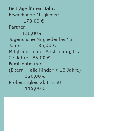
Beiträge für ein Jahr:
Erwachsene Mitglieder:
170,00 €
Partner
130,00 €
Jugendliche Mitglieder bis 18
Jahre 85,00 €
Mitglieder in der Ausbildung, bis
27 Jahre 85,00 €
Familienbeitrag
(Eltern + alle Kinder < 18 Jahre)
320,00 €
Probemitglied ab Eintritt
115,00 €