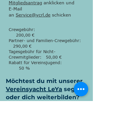
Mitgliedsantrag
anklicken und
E-Mail
an
Service@ycrl.de
schicken
Crewgebühr:
200,00 €
Partner- und Familien-Crewgebühr:
290,00 €
Tagesgebühr für Nicht-
Crewmitglieder: 50,00 €
Rabatt für Vereinsjugend:
50 %
Möchtest du mit unserer
Vereinsyacht
LeYa
segeln
oder dich weiterbilden?
Wir bieten regelmäßig ein
Skipper-
und
ein
Hafenmanövertraining
an
Ist die LeYa nicht für die Ausbildung
verplant, kannst du sie als
Vereinsmitglied für deinen eigenen Törn