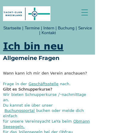
Startseite
|
Termine
|
Intern
|
Buchung
|
Service
|
Kontakt
Ich bin neu
Allgemeine Fragen
Wann kann ich mir den Verein anschauen?
Frage in der
Geschäftsstelle
nach.
Gibt es Schnupperkurse?
Wir bieten Schnupperkurse /-nachmittage
an.
Du kannst sie über unser
Buchungsportal
buchen oder melde dich
einfach
für unsere Vereinsyacht LeYa beim
Obmann
Seesegeln.
für das Jollensegeln bei der
Obfrau