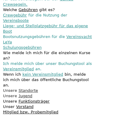
Crewsegeln.
Welche
Gebühren
gibt es?
Crewgebühr
für die Nutzung der
Vereinsboote
Liege- und Stellplatzgebühr für das eigene
Boot
Bootsnutzungsgebühren für die
Vereinsyacht
LeYa
Schulungsgebühren
Wie melde ich mich für die einzelnen Kurse
an?
Ich melde mich
über unser Buchungstool als
Vereinsmitglied
an.
Wenn ich
kein
Vereinsmitglied
bin, melde
ich mich über das öffentliche
Buchungstool
an.
Unsere
Standorte
Unsere
Jugend
Unsere
Funktionsträger
Unser
Vorstand
Mitglied bzw. Probemitglied