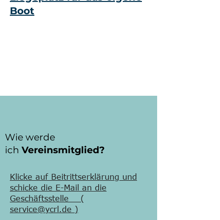
Boot
Wie werde
ich
Vereinsmitglied?
Klicke auf Beitrittserklärung und
schicke die E-Mail an die
Geschäftsstelle (
service@ycrl.de )