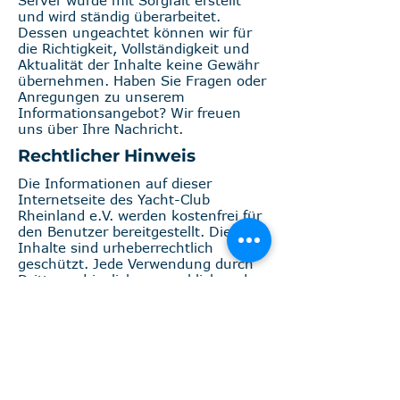
Server wurde mit Sorgfalt erstellt
und wird ständig überarbeitet.
Dessen ungeachtet können wir für
die Richtigkeit, Vollständigkeit und
Aktualität der Inhalte keine Gewähr
übernehmen. Haben Sie Fragen oder
Anregungen zu unserem
Informationsangebot? Wir freuen
uns über Ihre Nachricht.
Rechtlicher Hinweis
Die Informationen auf dieser
Internetseite des Yacht-Club
Rheinland e.V. werden kostenfrei für
den Benutzer bereitgestellt. Die
Inhalte sind urheberrechtlich
geschützt. Jede Verwendung durch
Dritte und jegliche gewerbliche oder
entgeltliche Weiterverwendung
bedarf der vorherigen schriftlichen
Genehmigung des Yacht-Club
Rheinland. Der Verein übernimmt –
bei allem Bemühen um
größtmögliche fachliche Sorgfalt –
keine Haftung für die Richtigkeit,