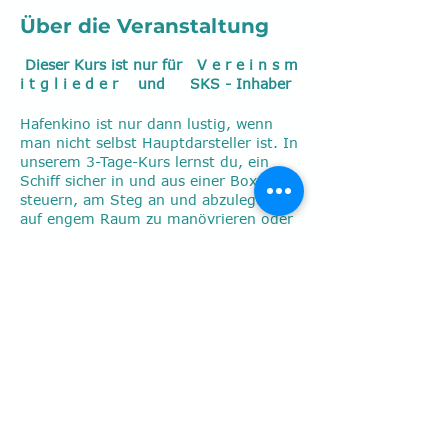
Über die Veranstaltung
Dieser Kurs ist nur für V e r e i n s m
i t g l i e d e r und SKS - Inhaber
Hafenkino ist nur dann lustig, wenn
man nicht selbst Hauptdarsteller ist. In
unserem 3-Tage-Kurs lernst du, ein
Schiff sicher in und aus einer Box zu
steuern, am Steg an und abzulegen,
auf engem Raum zu manövrieren oder
zu schleusen, egal woher der Wind
weht. Rückwärtsfahrt mit zielgenauen
Aufstoppen, Leinentraining oder
Manöver mit kleiner Crew stehen
ebenfalls auf dem Programm.
All dies wird mit max. 5 Teilnehmern
Diese Veranstaltung
theoretisch durchgesprochen und
ausgiebig praktisch geübt.
teilen
Unsere Kurse finden vorwiegend auf
dem Ijsselmeer statt.