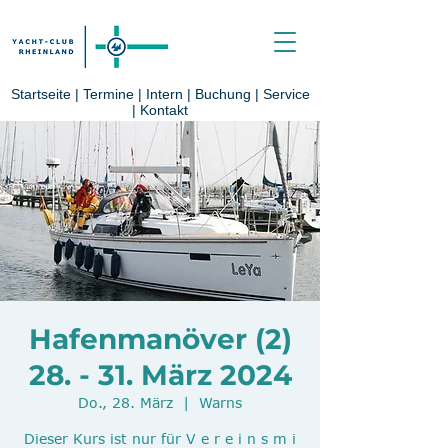
Startseite
|
Termine
|
Intern
|
Buchung
|
Service
|
Kontakt
Hafenmanöver (2)
28. - 31. März 2024
Do., 28. März
  |  
Warns
Dieser Kurs ist nur für V e r e i n s m i