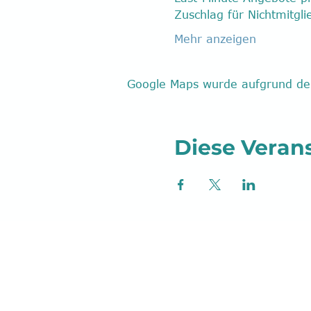
Zuschlag für Nichtmitglie
Mehr anzeigen
Google Maps wurde aufgrund der 
Diese Verans
Postfach 40 01 17
41536 Dormagen
Telefon:
+49 2133 2849200
, E-Mail:
ser