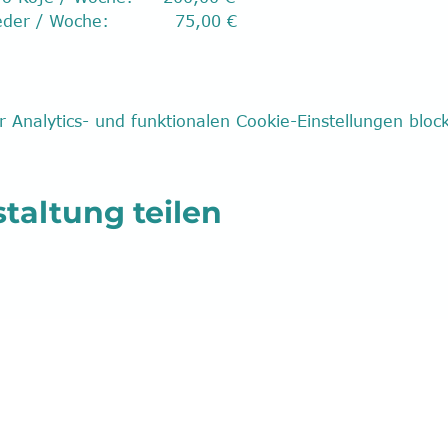
der / Woche:           75,00 €
Analytics- und funktionalen Cookie-Einstellungen block
taltung teilen
vice@ycrl.de