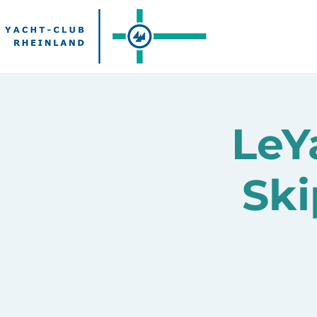
LeY
Ski