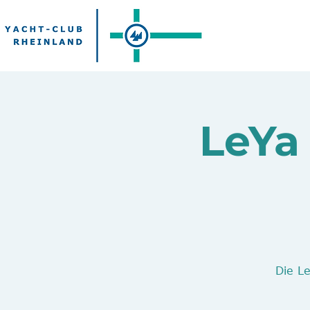
LeYa 
Die L