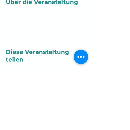
Über die Veranstaltung
Diese Veranstaltung
teilen
Postfach 40 01 17
41536 Dormagen
Telefon:
+49 2133 2849200
, E-Mail:
service@ycrl.de
© 2026 by YCRL