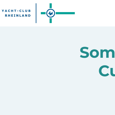
Som
C