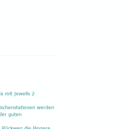
 
a mit jeweils 2 
wischenstationen werden 
der guten 
n Rückweg die längere 