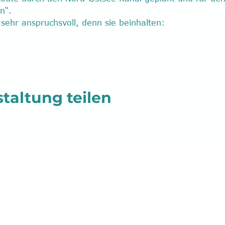
n“.
sehr anspruchsvoll, denn sie beinhalten: 
taltung teilen
vice@ycrl.de