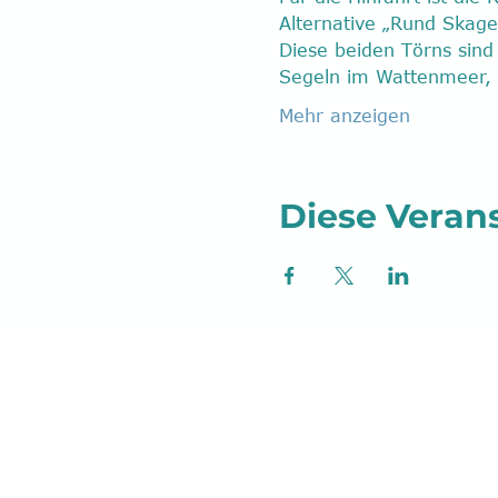
Alternative „Rund Skage
Diese beiden Törns sind 
Segeln im Wattenmeer, 
Mehr anzeigen
Diese Verans
Postfach 40 01 17
41536 Dormagen
Telefon:
+49 2133 2849200
, E-Mail:
ser
© 2026 by YCRL