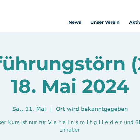
News
Unser Verein
Akti
ührungstörn (2)
18. Mai 2024
Sa., 11. Mai
  |  
Ort wird bekanntgegeben
er Kurs ist nur für V e r e i n s m i t g l i e d e r und 
Inhaber