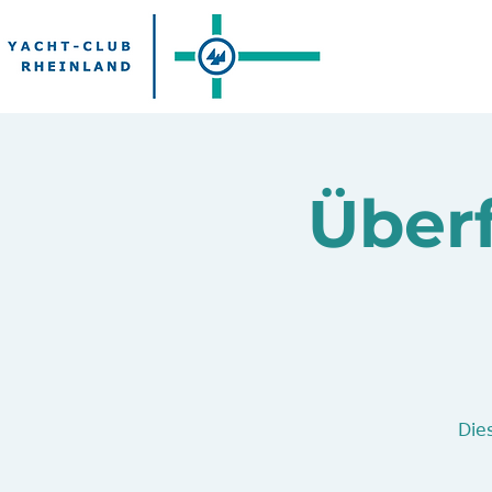
Überf
Dies