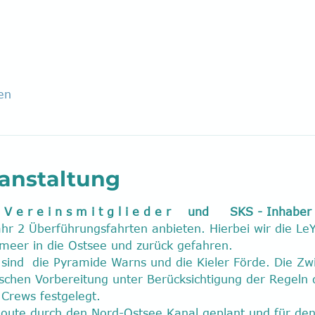
en
ranstaltung
 V e r e i n s m i t g l i e d e r    und     SKS - Inhaber
hr 2 Überführungsfahrten anbieten. Hierbei wir die LeY
meer in die Ostsee und zurück gefahren.
e sind  die Pyramide Warns und die Kieler Förde. Die Z
chen Vorbereitung unter Berücksichtigung der Regeln 
Crews festgelegt.
e Route durch den Nord-Ostsee Kanal geplant und für de