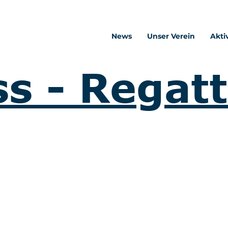
News
Unser Verein
Akti
s - Regat