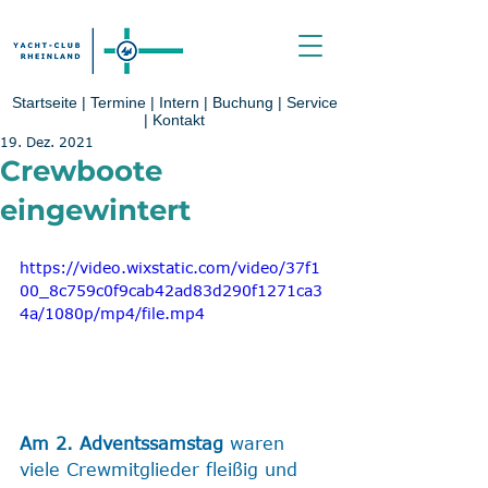
Startseite
|
Termine
|
Intern
|
Buchung
|
Service
|
Kontakt
19. Dez. 2021
Crewboote
eingewintert
https://video.wixstatic.com/video/37f1
00_8c759c0f9cab42ad83d290f1271ca3
4a/1080p/mp4/file.mp4
Am 2. Adventssamstag
 waren 
viele Crewmitglieder fleißig und 