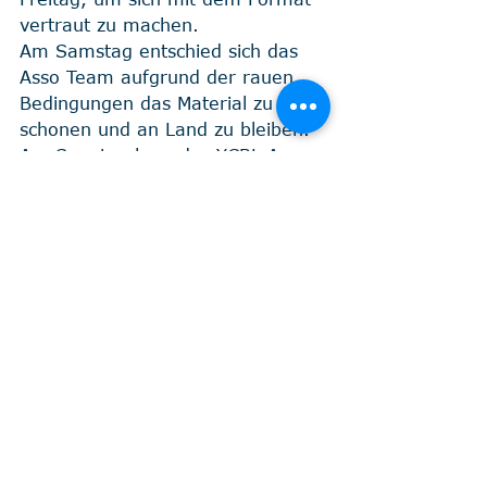
vertraut zu machen.
Am Samstag entschied sich das 
Asso Team aufgrund der rauen 
Bedingungen das Material zu 
schonen und an Land zu bleiben. 
Am Sonntag kam das YCBL Asso 
Team, mit weniger Wind besser 
zurecht und konnte im Feld 
mithalten. Leider schlugen vier 
DNS von Samstag voll auf‘s 
Punktekonto und es blieb nur eine 
Gesamtplatzierung am Ende der 
Ergebnisliste. Dennoch toll, dass 
sich das YCBL Asso Team mit dem 
Binnenracer auf den Weg 
gemacht hat, sich mit 
"Dickschiffen" im 
Vergütungssegeln zu messen.