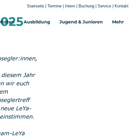
Startseite
|
Termine
|
Intern
|
Buchung
|
Service
|
Kontakt
2025
vitäten
Ausbildung
Jugend & Junioren
Mehr‎
segler:innen,
 diesem Jahr 
n wir euch 
nem 
seglertreff 
 neue LeYa-
 einstimmen.
eam-LeYa