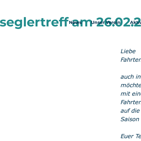
seglertreff am 26.02.
News
Unser Verein
Akti
Liebe 
Fahrten
auch in
möchte
mit ei
Fahrten
auf die
Saison
Euer T