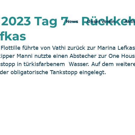
e 2023 Tag 7 – Rückke
News
Unser Verein
Akti
fkas
 Flottille führte von Vathi zurück zur Marina Lefka
ipper Manni nutzte einen Abstecher zur One Hous
estopp in türkisfarbenem  Wasser. Auf dem weite
der obligatorische Tankstopp eingelegt.