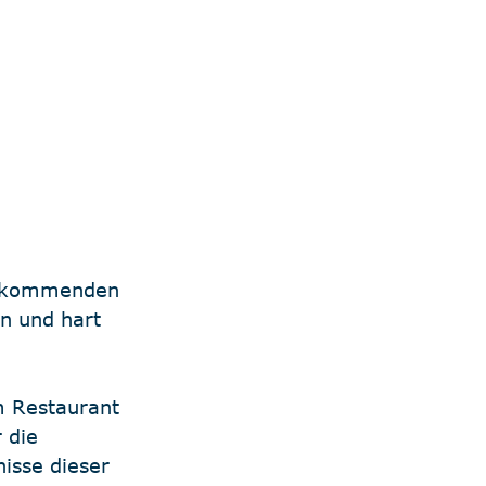
aufkommenden 
n und hart 
m Restaurant 
 die 
nisse dieser 