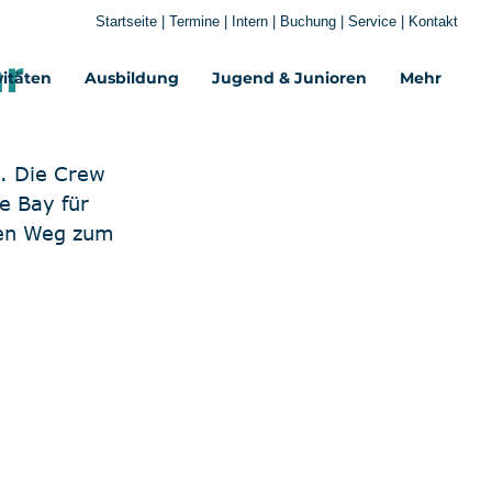
Startseite
|
Termine
|
Intern
|
Buchung
|
Service
|
Kontakt
hr
vitäten
Ausbildung
Jugend & Junioren
Mehr‎
s. Die Crew 
e Bay für 
ren Weg zum 