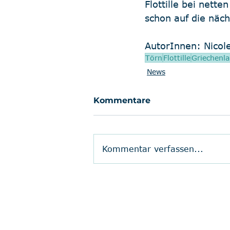
Flottille bei nett
schon auf die näch
AutorInnen: Nicole
Törn
Flottille
Griechenl
News
Kommentare
Kommentar verfassen...
Postfach 40 01 17
41536 Dormagen