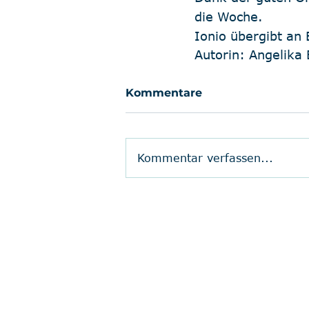
die Woche. 
Ionio übergibt an
Autorin: Angelika
Kommentare
Kommentar verfassen...
Postfach 40 01 17
41536 Dormagen
Telefon:
+49 2133 2849200
, E-Mail:
ser