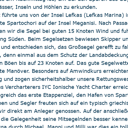
ser, Inseln und Höhlen zu erkunden.
 führte uns von der Insel Lefkas (Lefkas Marina) i
te Spartochori auf der Insel Meganisi. Nach Passa
ten wir die Segel bei guten 15 Knoten Wind und fu
ng Süden. Beim Segelsetzen bewiesen Skipper un
und entschieden sich, das Großsegel gerefft zu fa
, denn einmal aus dem Schutz der Landabdeckung
in Böen bis auf 23 Knoten auf. Das gute Segelwett
ste Manöver. Besonders auf Amwindkurs erreichten
g und zogen sicherheitshalber unsere Rettungswes
es Vercharterers IYC Ionische Yacht Charter errei
greich das erste Etappenziel, den Hafen von Spar
en und Segler freuten sich auf ein typisch griechi
ir direkt am Anleger genossen. Auf der anschlie
 die Gelegenheit seine Mitsegelnden besser kenne
a durch Michael, Manni und Milli war dies ein toll