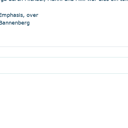
 Emphasis, over
 Bannenberg
vice@ycrl.de