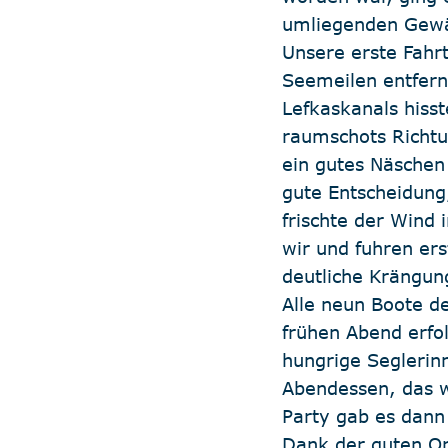
umliegenden Gewäs
Unsere erste Fahrt
Seemeilen entfern
Lefkaskanals hiss
raumschots Richtu
ein gutes Näschen 
gute Entscheidung
frischte der Wind 
wir und fuhren er
deutliche Krängun
Alle neun Boote d
frühen Abend erfol
hungrige Seglerinn
Abendessen, das w
Party gab es dann
Dank der guten Org