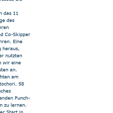
n das 11 
ge des 
hren 
d Co-Skipper 
hren. Eine 
 heraus, 
er nutzten 
 wir eine 
ten an. 
chten am 
tochori. 58 
sches 
ßenden Punch-
n zu lernen. 
er Start in 