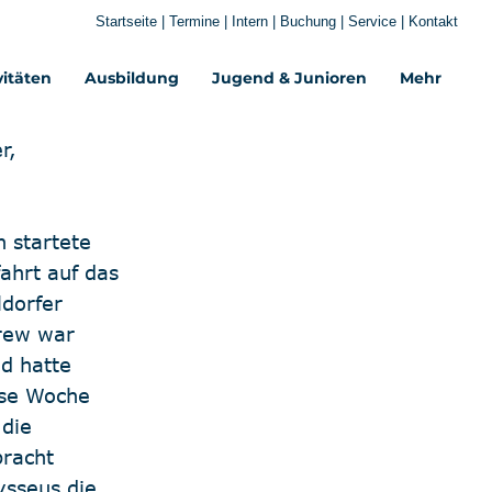
Startseite
|
Termine
|
Intern
|
Buchung
|
Service
|
Kontakt
vitäten
Ausbildung
Jugend & Junioren
Mehr‎
r, 
startete 
ahrt auf das 
dorfer 
Crew war 
d hatte 
ese Woche 
die 
racht 
sseus die 