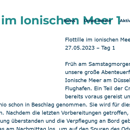
e im Ionischen Meer 1
News
Unser Verein
Akti
Flottille im ionischen Mee
27.05.2023 – Tag 1
Früh am Samstagmorgen 
unsere große Abenteuerf
Ionische Meer am Düssel
Flughafen. Ein Teil der 
bereits voraus gereist un
onio schon in Beschlag genommen. Sie wird für di
n. Nachdem die letzten Vorbereitungen getroffen, 
sung überstanden und die Verpflegung an Bord geb
es am Nachmittag los, um auf den Spuren des Ody