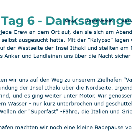
le Tag 6 - Danksagung
News
Unser Verein
Akti
jede Crew an dem Ort auf, den sie sich am Abend
selbst ausgesucht hatte. Mit der "Kalypso" lagen w
auf der Westseite der Insel Ithaki und stellten am
ss Anker und Landleinen uns über die Nacht sicher
en wir uns auf den Weg zu unserem Zielhafen "Va
undung der Insel Ithaki über die Nordseite. Irge
ind, und es ging weiter unter Motor. Wir genosse
em Wasser - nur kurz unterbrochen und geschüttel
ellen der "Superfast" -Fähre, die Italien und Gri
hafen machten wir noch eine kleine Badepause vor