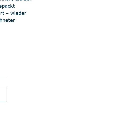
epackt 
rt – wieder 
hneter 