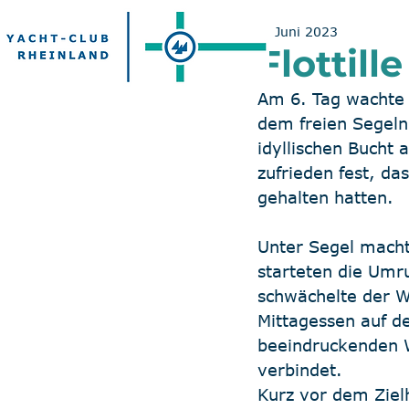
5. Juni 2023
Flottil
Am 6. Tag wachte 
dem freien Segeln 
idyllischen Bucht 
zufrieden fest, da
gehalten hatten.
Unter Segel macht
starteten die Umr
schwächelte der W
Mittagessen auf d
beeindruckenden W
verbindet.
Kurz vor dem Ziel