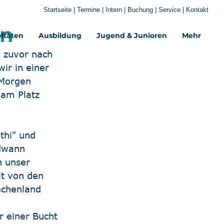
Startseite
|
Termine
|
Intern
|
Buchung
|
Service
|
Kontakt
en
vitäten
Ausbildung
Jugend & Junioren
Mehr‎
 zuvor nach 
ir in einer 
 Morgen 
 am Platz 
thi" und 
ndwann 
n unser 
t von den 
echenland 
 einer Bucht 