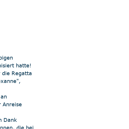
pigen 
isiert hatte!
r die Regatta 
oxanne", 
 an 
r Anreise 
n Dank 
nnen, die bei 