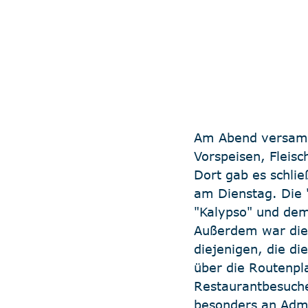
Am Abend versamm
Vorspeisen, Fleisc
Dort gab es schließ
am Dienstag. Die 
"Kalypso" und dem 
Außerdem war dies
diejenigen, die di
über die Routenpl
Restaurantbesuche
besonders an Admir