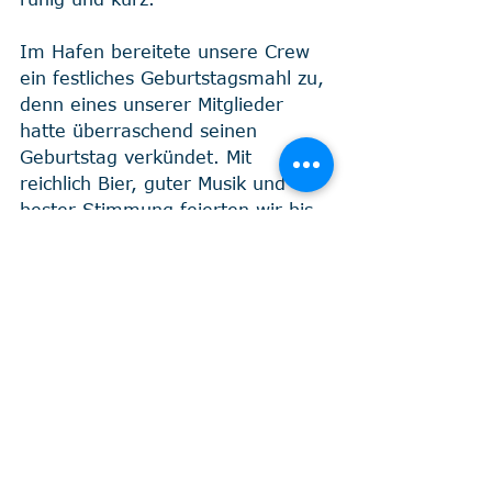
Im Hafen bereitete unsere Crew 
ein festliches Geburtstagsmahl zu, 
denn eines unserer Mitglieder 
hatte überraschend seinen 
Geburtstag verkündet. Mit 
reichlich Bier, guter Musik und 
bester Stimmung feierten wir bis 
spät in die Nacht.
Diese Reise war nicht nur ein 
Abenteuer, sondern auch ein 
unvergessliches Erlebnis voller 
Überraschungen und 
wunderschöner Momente. Lass 
auch du dich von der Magie der 
Balearen verzaubern und buche 
deine Segelreise jetzt!