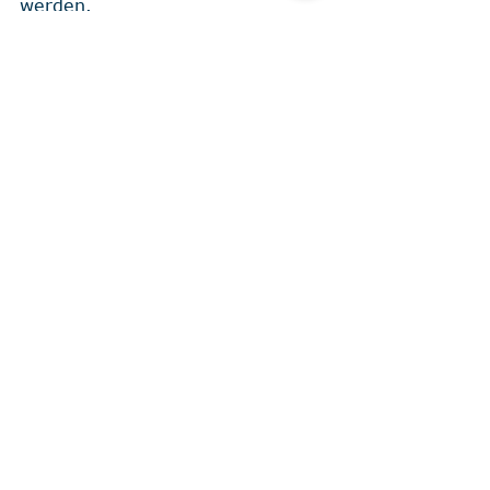
werden. 
Buchung aktiv ab 03.06.2024 ab 18:00 
Uhr 
Buchung-Segelfreizeit