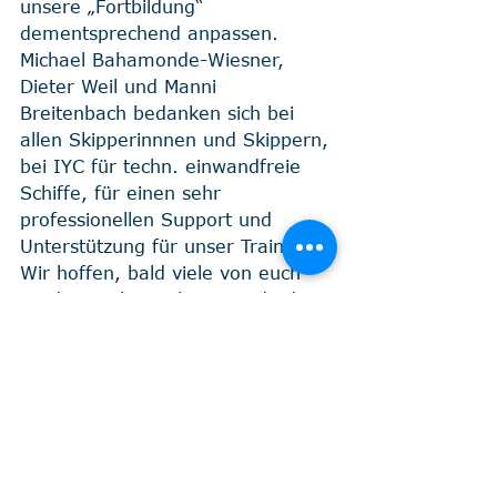
unsere „Fortbildung“ 
dementsprechend anpassen.
Michael Bahamonde-Wiesner, 
Dieter Weil und Manni 
Breitenbach bedanken sich bei 
allen Skipperinnnen und Skippern, 
bei IYC für techn. einwandfreie 
Schiffe, für einen sehr 
professionellen Support und 
Unterstützung für unser Training. 
Wir hoffen, bald viele von euch 
wiederzusehen, ob an Land oder 
auf der See.
Immer eine handbreit Wasser 
unterm Kiel
Eure Skipper des Trainings im 
ionischen Meer im Mai 2023.