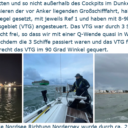
tten und so nicht außerhalb des Cockpits im Dunke
ieren der vor Anker liegenden Großschifffahrt, h
gel gesetzt, mit jeweils Ref 1 und haben mit 8-9
gebiet (VTG) angesteuert. Das VTG war durch 3 Sc
ht frei, so dass wir mit einer Q-Wende quasi in W
chdem die 3 Schiffe passiert waren und das VTG fr
recht das VTG im 90 Grad Winkel gequert.
die Nordsee Richtung Norderney wurde durch ca. 