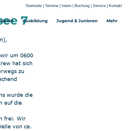
Startseite
|
Termine
|
Intern
|
Buchung
|
Service
|
Kontakt
see 7
vitäten
Ausbildung
Jugend & Junioren
Mehr‎
n),
 wir um 0600 
rew hat sich 
erwegs zu 
echend 
ns wurde die 
 auf die 
 frei. Wir 
elle von ca. 