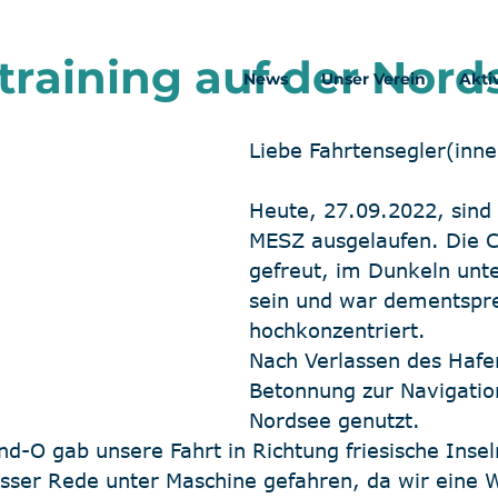
training auf der Nord
News
Unser Verein
Akti
Liebe Fahrtensegler(inne
Heute, 27.09.2022, sind
MESZ ausgelaufen. Die C
gefreut, im Dunkeln unt
sein und war dementspr
hochkonzentriert. 
Nach Verlassen des Hafe
Betonnung zur Navigation
Nordsee genutzt. 
d-O gab unsere Fahrt in Richtung friesische Inseln
asser Rede unter Maschine gefahren, da wir eine W