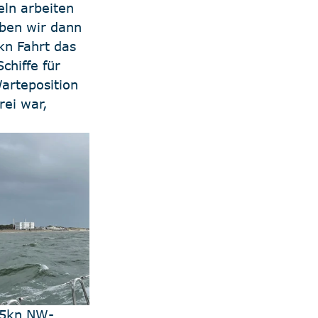
ln arbeiten 
aben wir dann 
kn Fahrt das 
hiffe für 
arteposition 
ei war, 
25kn NW-