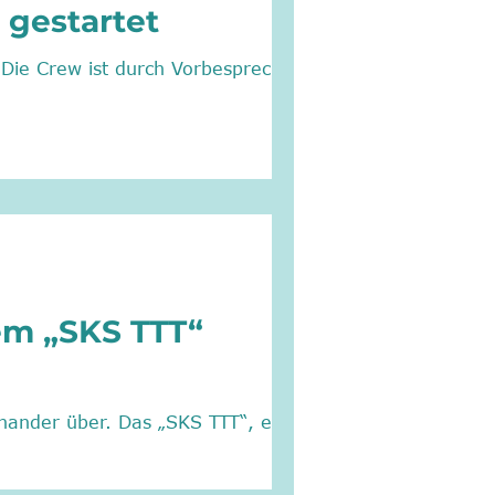
 gestartet
em „SKS TTT“
nander über. Das „SKS TTT“, ein