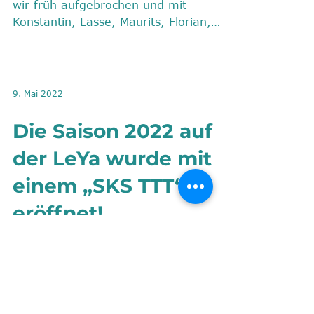
wir früh aufgebrochen und mit
Konstantin, Lasse, Maurits, Florian,
Niklas als Trainer und Gregor...
9. Mai 2022
Die Saison 2022 auf
der LeYa wurde mit
einem „SKS TTT“
eröffnet!
Nahtlos gingen in diesem Jahr das
Auswintern und der erste Törn der
LeYa ineinander über. Das „SKS TTT“,
ein Train the Trainer zur...